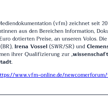
Mediendokumentation (vfm) zeichnet seit 20
tinnen aus den Bereichen Information, Doku
0 Euro dotierten Preise, an unseren Volos. Di
(BR),
Irena Vossel
(SWR/SR) und
Clemen
hmen ihrer Qualifizierung zur
„wissenschaf
stadt
.
ttps://www.vfm-online.de/newcomerforum/