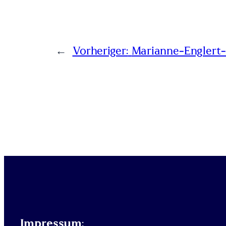
←
Vorheriger:
Marianne-Englert-
Impressum
: